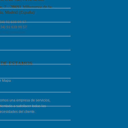
a, 2 - 28691 Villanueva de la
a, Madrid (España)
+34) 91 638 99 57
+34) 91 638 99 57
info@cyesan.es
DE ESTAMOS
r Mapa
omos una empresa de servicios,
rientada a satisfacer todas las
ecesidades del cliente.