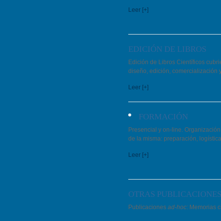
Leer [+]
EDICIÓN DE LIBROS
Edición de Libros Científicos cubr
diseño, edición, comercialización y 
Leer [+]
FORMACIÓN
Presencial y on-line. Organizació
de la misma: preparación, logística
Leer [+]
OTRAS PUBLICACIONE
Publicaciones
ad-hoc
: Memorias ci