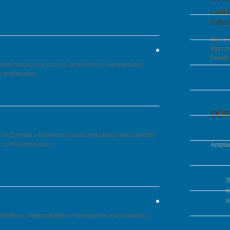
Galici
Cañad
Tel.: (
Fax: (
Email:
iendo todos los procesos: detección de necesidades,
distribución...
DÓN
n de Eventos y Reuniones abarcando todos los aspectos
, comercialización.
..
Amplia
S
o
S
n
entíficas, dípticos/trípticos informativos o divulgativos...